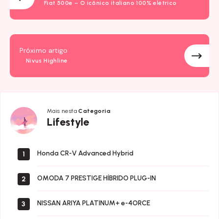
Fiat 500e – O icônico italiano 100% elétrico
Próximo artigo
Nivus Highline
Mais nesta
Categoria
Lifestyle
Lifestyle
Honda CR-V Advanced Hybrid
1
OMODA 7 PRESTIGE HÍBRIDO PLUG-IN
2
NISSAN ARIYA PLATINUM+ e-4ORCE
3