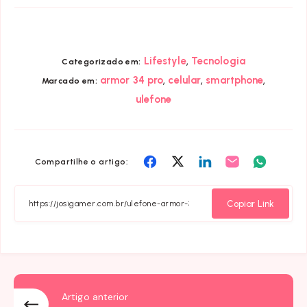
,
Lifestyle
Tecnologia
Categorizado em:
,
,
,
armor 34 pro
celular
smartphone
Marcado em:
ulefone
Compartilhar
Compartilhar
Compartilhar
Compartilhar
Compart
Compartilhe o artigo:
em
em
em
em
em
Facebook
Twitter
Linkedin
Email
Whatsa
Copiar Link
Artigo anterior