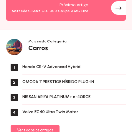
Próximo artigo
Mercedes-Benz GLC 300 Coupé AMG Line
Mais nesta
Categoria
Carros
Carros
Honda CR-V Advanced Hybrid
1
OMODA 7 PRESTIGE HÍBRIDO PLUG-IN
2
NISSAN ARIYA PLATINUM+ e-4ORCE
3
Volvo EC40 Ultra Twin Motor
4
Ver todos os artigos