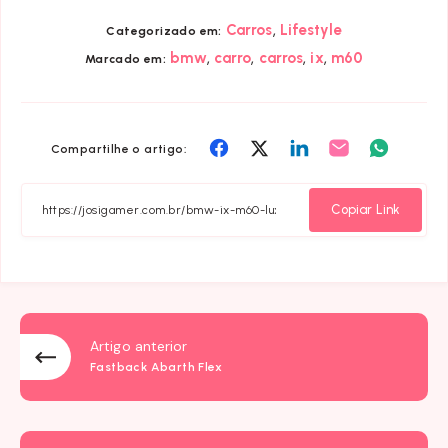
,
Carros
Lifestyle
Categorizado em:
,
,
,
,
bmw
carro
carros
ix
m60
Marcado em:
Compartilhar
Compartilhar
Compartilhar
Compartilhar
Compart
Compartilhe o artigo:
em
em
em
em
em
Facebook
Twitter
Linkedin
Email
Whatsa
Copiar Link
Artigo anterior
Fastback Abarth Flex