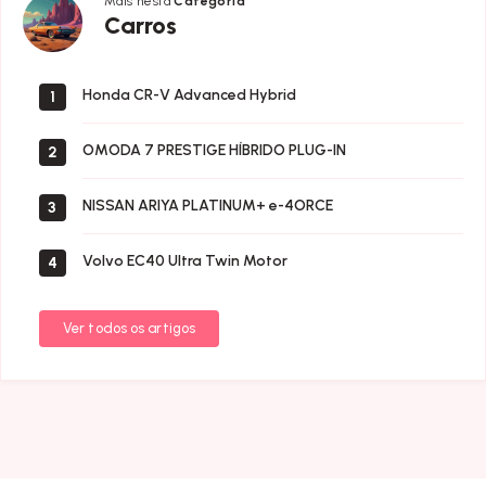
Mais nesta
Categoria
Carros
Carros
Honda CR-V Advanced Hybrid
1
OMODA 7 PRESTIGE HÍBRIDO PLUG-IN
2
NISSAN ARIYA PLATINUM+ e-4ORCE
3
Volvo EC40 Ultra Twin Motor
4
Ver todos os artigos