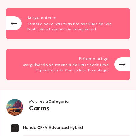
Artigo anterior
Testei o Novo BYD Yuan Pro nas Ruas de São
Paulo: Uma Experiência Inesquecível
Próximo artigo
Mergulhando na Potência da BYD Shark: Uma
Experiência de Conforto e Tecnologia
Mais nesta
Categoria
Carros
Carros
Honda CR-V Advanced Hybrid
1