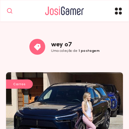
wey o7
Uma coleção de
1 postagem
Carros