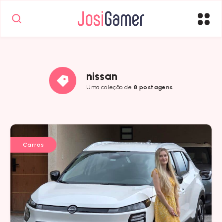
nissan
Uma coleção de
8 postagens
Carros