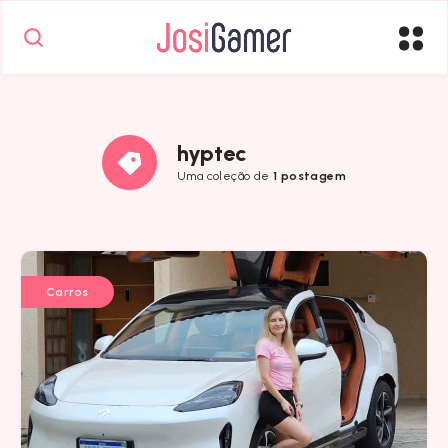
hyptec
Uma coleção de
1 postagem
Carros