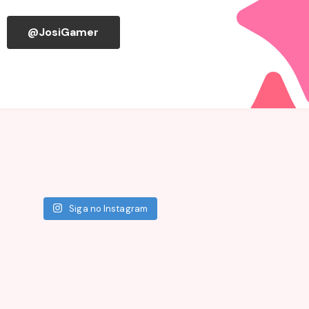
@JosiGamer
Siga no Instagram