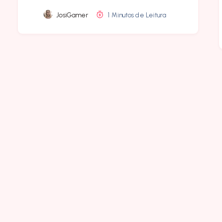
JosiGamer
1 Minutos de Leitura