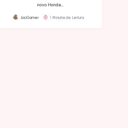
novo Honda…
JosiGamer
1 Minutos de Leitura