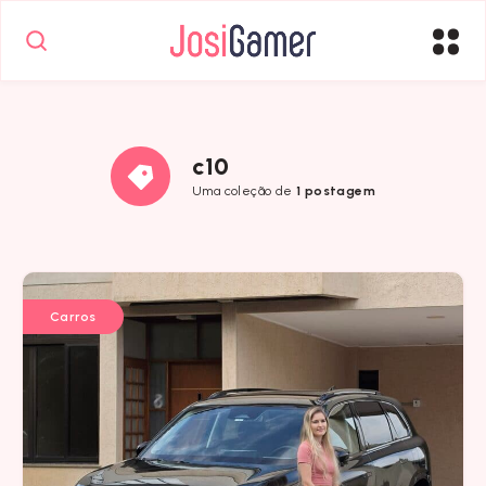
c10
Uma coleção de
1 postagem
Carros