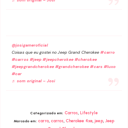
♬ som original – Josi
@josigameroficial
Coisas que eu gostei no Jeep Grand Cherokee
#carro
#carros
#jeep
#jeepcherokee
#cherokee
#jeepgrandcherokee
#grandcherokee
#cars
#luxo
#car
♬ som original – Josi
,
Carros
Lifestyle
Categorizado em:
,
,
,
,
carro
carros
Cherokee 4xe
jeep
Jeep
Marcado em: