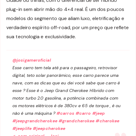
cidade ou trilhas, com o diferencial de ser híbrido
plug-in sem abrir mão do 4×4 real. É um dos poucos
modelos do segmento que aliam luxo, eletrificação e
verdadeiro espírito off-road, por um preço que reflete
sua tecnologia e exclusividade.
@josigameroficial
Esse carro tem tela até para o passageiro, retrovisor
digital, teto solar panorâmico, esse carro parece uma
nave, com as dicas que eu dei você sabe que carro é
esse ? Esse é o Jeep Grand Cherokee Híbrido com
motor turbo 2.0 gasolina, a potência combinada com
os motores elétricos é de 380cv e 65 de torque , é ou
não é uma máquina ?
#carros
#carro
#jeep
#jeepgrandcherokee
#grandcherokee
#cherokee
#jeeplife
#jeepcherokee