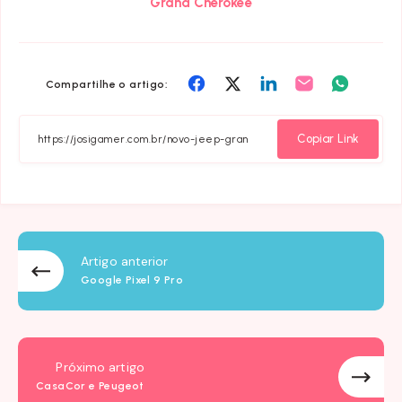
Grand Cherokee
Compartilhar
Compartilhar
Compartilhar
Compartilhar
Compart
Compartilhe o artigo:
em
em
em
em
em
Facebook
Twitter
Linkedin
Email
Whatsa
Copiar Link
Artigo anterior
Google Pixel 9 Pro
Próximo artigo
CasaCor e Peugeot