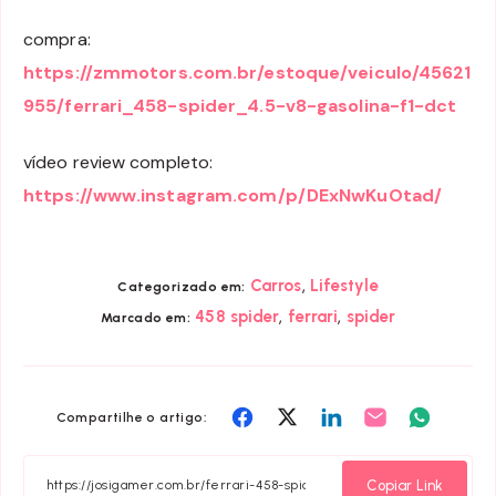
compra:
https://zmmotors.com.br/estoque/veiculo/45621
955/ferrari_458-spider_4.5-v8-gasolina-f1-dct
vídeo review completo:
https://www.instagram.com/p/DExNwKuOtad/
,
Carros
Lifestyle
Categorizado em:
,
,
458 spider
ferrari
spider
Marcado em:
Compartilhar
Compartilhar
Compartilhar
Compartilhar
Compart
Compartilhe o artigo:
em
em
em
em
em
Facebook
Twitter
Linkedin
Email
Whatsa
Copiar Link