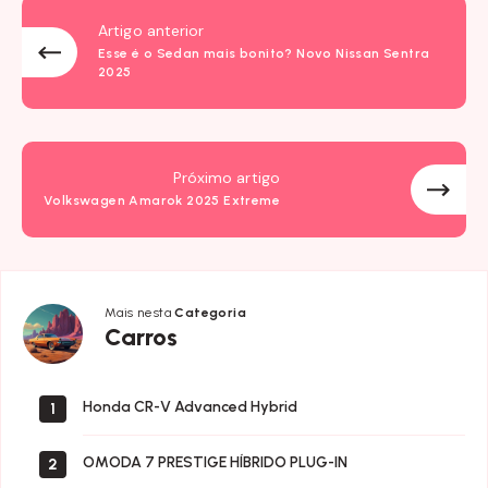
Artigo anterior
Esse é o Sedan mais bonito? Novo Nissan Sentra
2025
Próximo artigo
Volkswagen Amarok 2025 Extreme
Mais nesta
Categoria
Carros
Carros
Honda CR-V Advanced Hybrid
1
OMODA 7 PRESTIGE HÍBRIDO PLUG-IN
2