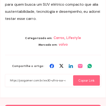
para quem busca um SUV elétrico compacto que alia
sustentabilidade, tecnologia e desempenho, eu adorei
testar esse carro.
,
Carros
Lifestyle
Categorizado em:
volvo
Marcado em:
Compartilhar
Compartilhar
Compartilhar
Compartilhar
Compart
Compartilhe o artigo:
em
em
em
em
em
Facebook
Twitter
Linkedin
Email
Whatsa
Copiar Link