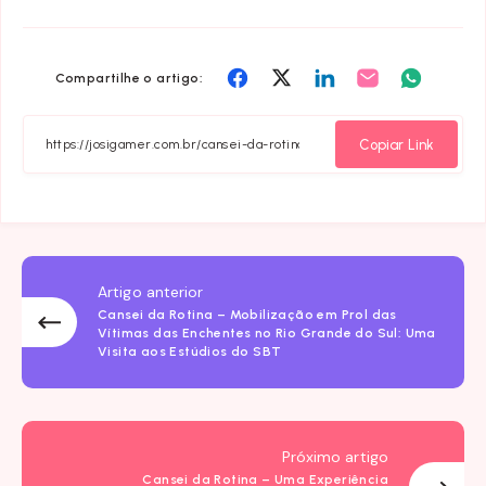
Compartilhar
Compartilhar
Compartilhar
Compartilhar
Compart
Compartilhe o artigo:
em
em
em
em
em
Facebook
Twitter
Linkedin
Email
Whatsa
Copiar Link
Artigo anterior
Cansei da Rotina – Mobilização em Prol das
Vítimas das Enchentes no Rio Grande do Sul: Uma
Visita aos Estúdios do SBT
Próximo artigo
Cansei da Rotina – Uma Experiência