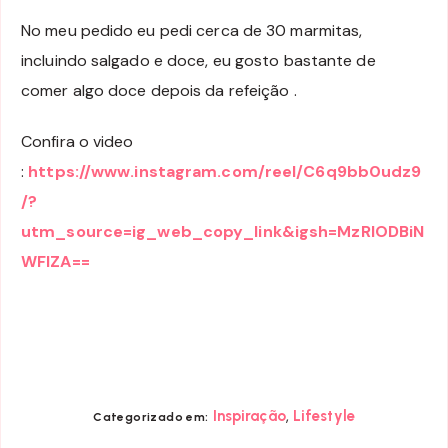
No meu pedido eu pedi cerca de 30 marmitas,
incluindo salgado e doce, eu gosto bastante de
comer algo doce depois da refeição .
Confira o video
:
https://www.instagram.com/reel/C6q9bb0udz9
/?
utm_source=ig_web_copy_link&igsh=MzRlODBiN
WFlZA==
,
Inspiração
Lifestyle
Categorizado em: