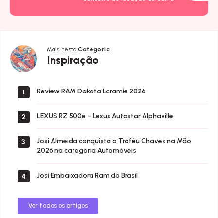
Mais nesta
Categoria
Inspiração
Inspiração
Review RAM Dakota Laramie 2026
1
LEXUS RZ 500e – Lexus Autostar Alphaville
2
Josi Almeida conquista o Troféu Chaves na Mão
3
2026 na categoria Automóveis
Josi Embaixadora Ram do Brasil
4
Ver todos os artigos