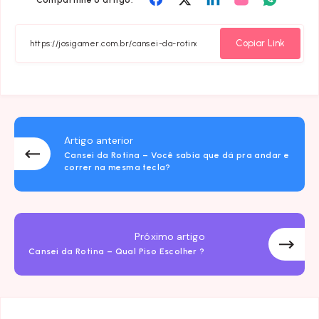
em
em
em
em
em
Facebook
Twitter
Linkedin
Email
Whatsa
Copiar Link
Artigo anterior
Cansei da Rotina – Você sabia que dá pra andar e
correr na mesma tecla?
Próximo artigo
Cansei da Rotina – Qual Piso Escolher ?