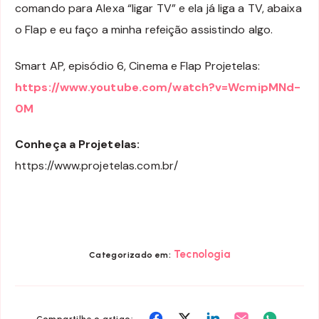
comando para Alexa “ligar TV” e ela já liga a TV, abaixa
o Flap e eu faço a minha refeição assistindo algo.
Smart AP, episódio 6, Cinema e Flap Projetelas:
https://www.youtube.com/watch?v=WcmipMNd-
0M
Conheça a Projetelas:
https://www.projetelas.com.br/
Tecnologia
Categorizado em:
Compartilhar
Compartilhar
Compartilhar
Compartilhar
Compart
Compartilhe o artigo: