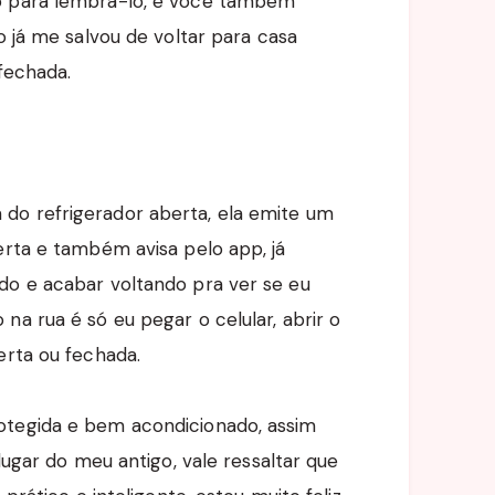
ro para lembrá-lo, e você também
o já me salvou de voltar para casa
 fechada.
do refrigerador aberta, ela emite um
erta e também avisa pelo app, já
do e acabar voltando pra ver se eu
na rua é só eu pegar o celular, abrir o
erta ou fechada.
otegida e bem acondicionado, assim
 lugar do meu antigo, vale ressaltar que