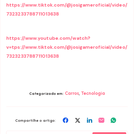
https://www.tiktok.com/@josigameroficial/video/
7323233788711013638
https://www.youtube.com/watch?
v=tps://www.tiktok.com/@josigameroficial/video/
7323233788711013638
,
Carros
Tecnologia
Categorizado em:
Compartilhar
Compartilhar
Compartilhar
Compartilhar
Compart
Compartilhe o artigo:
em
em
em
em
em