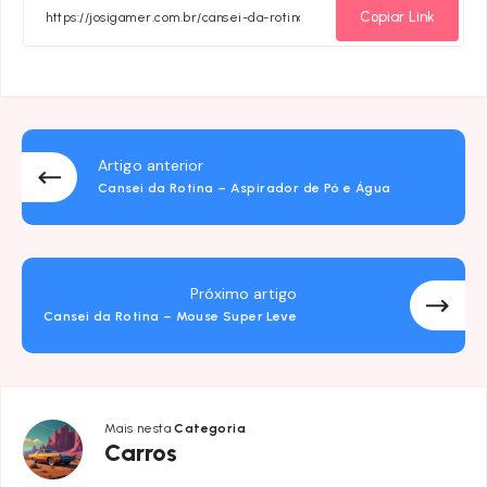
Facebook
Twitter
Linkedin
Email
Whatsa
Copiar Link
Artigo anterior
Cansei da Rotina – Aspirador de Pó e Água
Próximo artigo
Cansei da Rotina – Mouse Super Leve
Mais nesta
Categoria
Carros
Carros