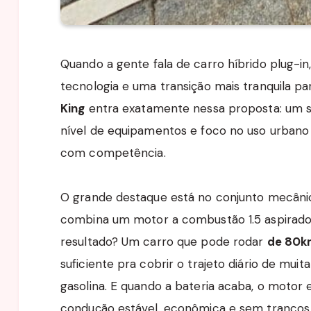
Quando a gente fala de carro híbrido plug-in
tecnologia e uma transição mais tranquila par
King
entra exatamente nessa proposta: um 
nível de equipamentos e foco no uso urban
com competência.
O grande destaque está no conjunto mecâni
combina um motor a combustão 1.5 aspirado 
resultado? Um carro que pode rodar
de 80k
suficiente pra cobrir o trajeto diário de mu
gasolina. E quando a bateria acaba, o moto
condução estável, econômica e sem trancos