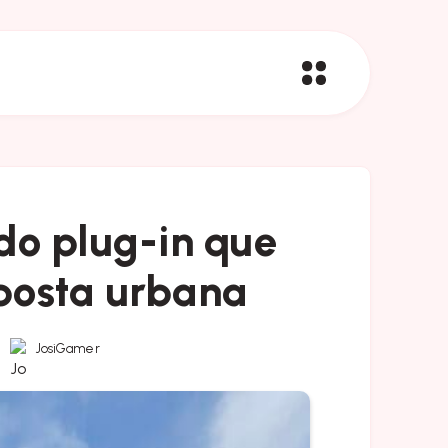
do plug-in que
posta urbana
JosiGamer