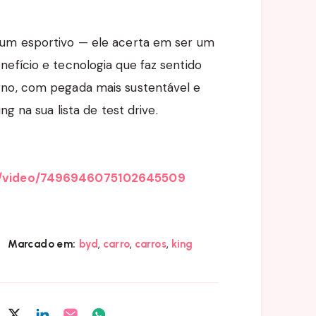
 um esportivo — ele acerta em ser um
efício e tecnologia que faz sentido
rno, com pegada mais sustentável e
ng na sua lista de test drive.
al/video/7496946075102645509
,
,
,
Marcado em:
byd
carro
carros
king
ompartilhar
Compartilhar
Compartilhar
Compartilhar
Compartilhar