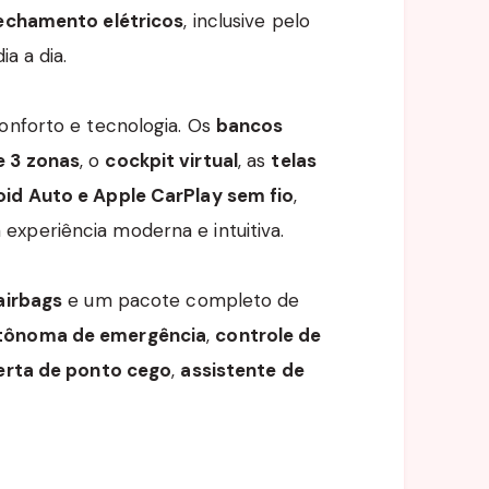
fechamento elétricos
, inclusive pelo
ia a dia.
conforto e tecnologia. Os
bancos
e 3 zonas
, o
cockpit virtual
, as
telas
id Auto e Apple CarPlay sem fio
,
 experiência moderna e intuitiva.
airbags
e um pacote completo de
tônoma de emergência
,
controle de
erta de ponto cego
,
assistente de