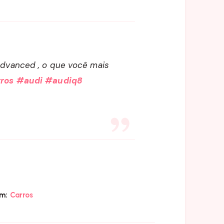
Advanced , o que você mais
ros
#audi
#audiq8
m:
Carros